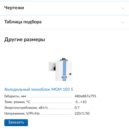
Чертежи
Таблица подбора
Другие размеры
Холодильный моноблок MGM 103 S
Габариты, мм:
480x887x795
Темп. режим, °С:
-5...+10
Энергопотребление, кВт/ч:
0.7
Напряжение, V/Ph/Hz:
220/1/50
Заказать