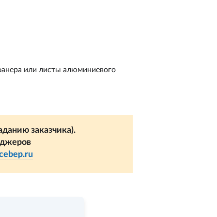
фанера или листы алюминиевого
данию заказчика).
еджеров
cebep.ru