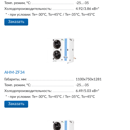
Темп. режим, °С:
-25…-35
Холодопроизводительность:
4.92/3.86 кВт*
* - при условии: Te=-30ºC, To=45ºC / Te=-35ºC, To=45ºC
Заказать
AНM-ZF34
Габариты, мм:
1100х750х1281
Темп. режим, °С:
-25…-35
Холодопроизводительность:
6.49/5.03 кВт*
* - при условии: Te=-30ºC, To=45ºC / Te=-35ºC, To=45ºC
Заказать