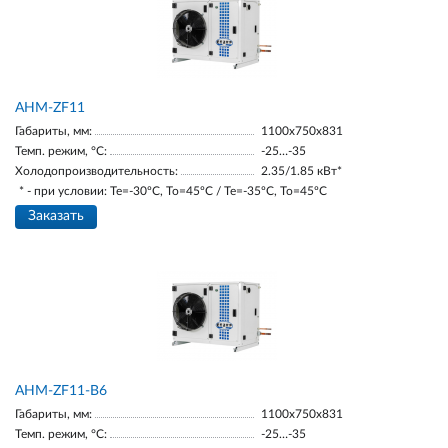
AНM-ZF11
Габариты, мм:
1100х750х831
Темп. режим, °С:
-25…-35
Холодопроизводительность:
2.35/1.85 кВт*
* - при условии: Te=-30ºC, To=45ºC / Te=-35ºC, To=45ºC
Заказать
AНM-ZF11-В6
Габариты, мм:
1100х750х831
Темп. режим, °С:
-25…-35