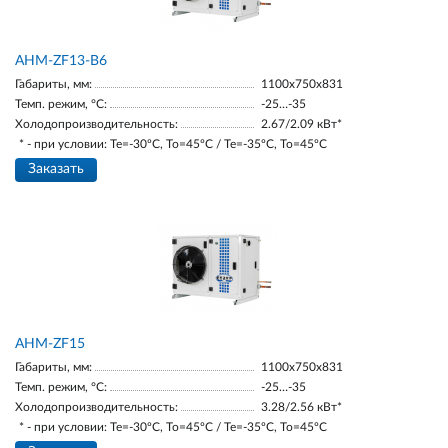
AНM-ZF13-В6
Габариты, мм:
1100х750х831
Темп. режим, °С:
-25…-35
Холодопроизводительность:
2.67/2.09 кВт*
* - при условии: Te=-30ºC, To=45ºC / Te=-35ºC, To=45ºC
Заказать
AНM-ZF15
Габариты, мм:
1100х750х831
Темп. режим, °С:
-25…-35
Холодопроизводительность:
3.28/2.56 кВт*
* - при условии: Te=-30ºC, To=45ºC / Te=-35ºC, To=45ºC