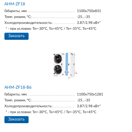
AНM-ZF18
Габариты, мм:
1100х750х831
Темп. режим, °С:
-25…-35
Холодопроизводительность:
3.87/2.98 кВт*
* - при условии: Te=-30ºC, To=45ºC / Te=-35ºC, To=45ºC
Заказать
AНM-ZF18-В6
Габариты, мм:
1100х750х1281
Темп. режим, °С:
-25…-35
Холодопроизводительность:
3.87/2.98 кВт*
* - при условии: Te=-30ºC, To=45ºC / Te=-35ºC, To=45ºC
Заказать