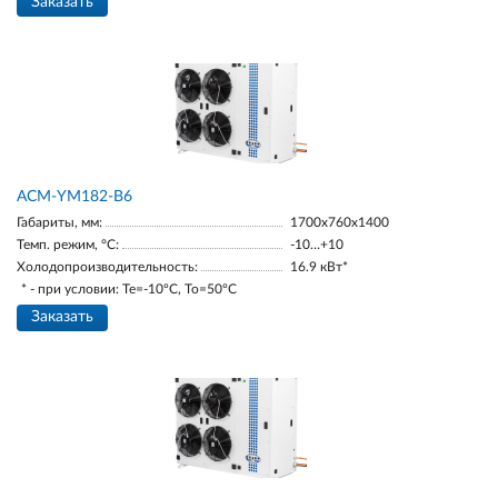
Заказать
АСМ-YM182-В6
Габариты, мм:
1700х760х1400
Темп. режим, °С:
-10…+10
Холодопроизводительность:
16.9 кВт*
* - при условии: Te=-10ºC, To=50ºC
Заказать