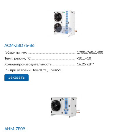
ACM-ZBD76-B6
Габариты, мм:
1700х760х1400
Темп. режим, °С:
-10...+10
Холодопроизводительность:
16.25 кВт*
* - при условии: Te=-10ºC, To=45ºC
Заказать
AНM-ZF09