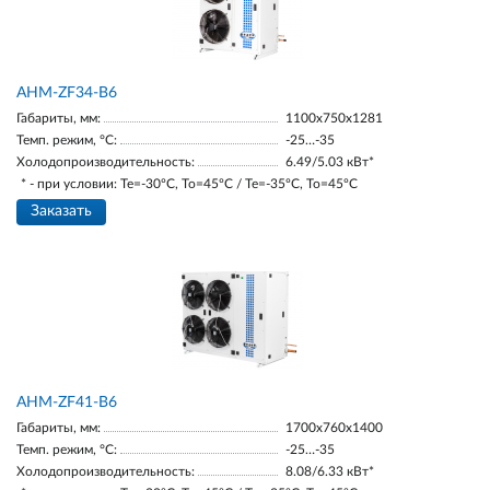
AНM-ZF34-В6
Габариты, мм:
1100х750х1281
Темп. режим, °С:
-25…-35
Холодопроизводительность:
6.49/5.03 кВт*
* - при условии: Te=-30ºC, To=45ºC / Te=-35ºC, To=45ºC
Заказать
AНM-ZF41-B6
Габариты, мм:
1700х760х1400
Темп. режим, °С:
-25…-35
Холодопроизводительность:
8.08/6.33 кВт*