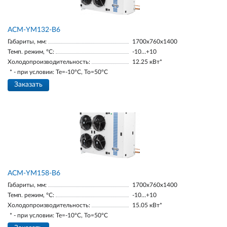
АСМ-YM132-В6
Габариты, мм:
1700х760х1400
Темп. режим, °С:
-10…+10
Холодопроизводительность:
12.25 кВт*
* - при условии: Te=-10ºC, To=50ºC
Заказать
АСМ-YM158-В6
Габариты, мм:
1700х760х1400
Темп. режим, °С:
-10…+10
Холодопроизводительность:
15.05 кВт*
* - при условии: Te=-10ºC, To=50ºC