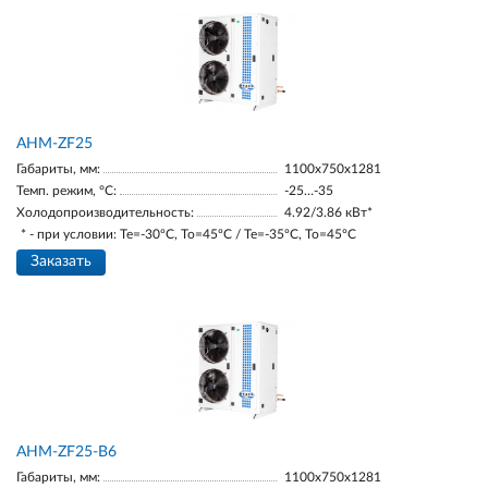
AНM-ZF25
Габариты, мм:
1100х750х1281
Темп. режим, °С:
-25…-35
Холодопроизводительность:
4.92/3.86 кВт*
* - при условии: Te=-30ºC, To=45ºC / Te=-35ºC, To=45ºC
Заказать
AНM-ZF25-В6
Габариты, мм:
1100х750х1281