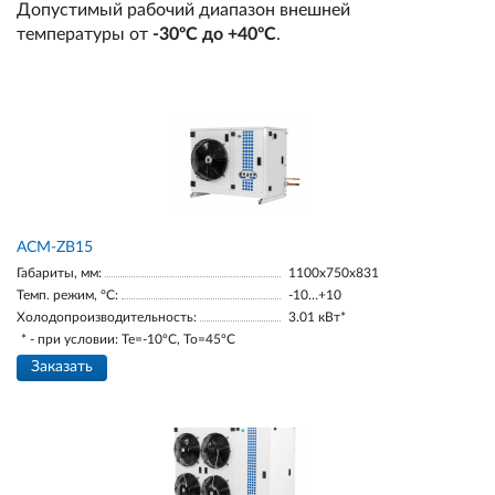
Допустимый рабочий диапазон внешней
температуры от
-30ºС до +40ºС
.
ACM-ZB15
Габариты, мм:
1100х750х831
Темп. режим, °С:
-10…+10
Холодопроизводительность:
3.01 кВт*
* - при условии: Te=-10ºC, To=45ºC
Заказать