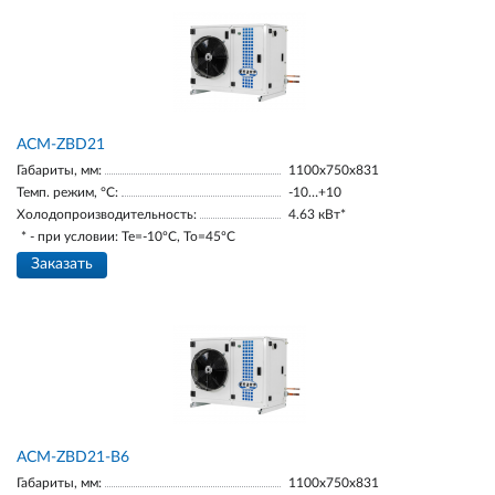
ACM-ZBD21
Габариты, мм:
1100х750х831
Темп. режим, °С:
-10…+10
Холодопроизводительность:
4.63 кВт*
* - при условии: Te=-10ºC, To=45ºC
Заказать
ACM-ZBD21-В6
Габариты, мм:
1100х750х831