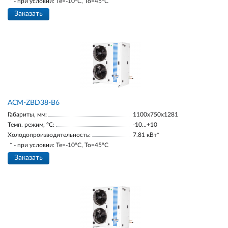
* - при условии: Te=-10ºC, To=45ºC
Заказать
ACM-ZBD38-В6
Габариты, мм:
1100х750х1281
Темп. режим, °С:
-10...+10
Холодопроизводительность:
7.81 кВт*
* - при условии: Te=-10ºC, To=45ºC
Заказать