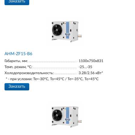
Заказать
AНM-ZF15-В6
Габариты, мм:
1100х750х831
Темп. режим, °С:
-25…-35
Холодопроизводительность:
3.28/2.56 кВт*
* - при условии: Te=-30ºC, To=45ºC / Te=-35ºC, To=45ºC
Заказать