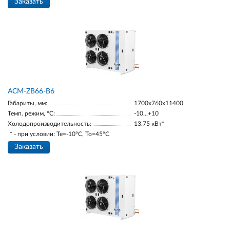
Заказать
ACM-ZB66-B6
Габариты, мм:
1700х760х11400
Темп. режим, °С:
-10...+10
Холодопроизводительность:
13.75 кВт*
* - при условии: Te=-10ºC, To=45ºC
Заказать