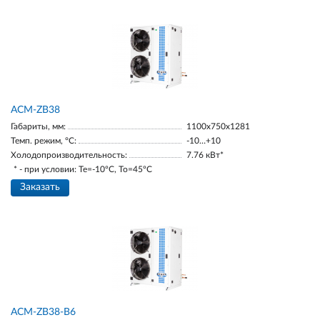
ACM-ZB38
Габариты, мм:
1100х750х1281
Темп. режим, °С:
-10…+10
Холодопроизводительность:
7.76 кВт*
* - при условии: Te=-10ºC, To=45ºC
Заказать
ACM-ZB38-В6