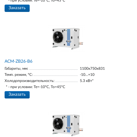
* - при условии: Te=-10ºC, To=45ºC
Заказать
ACM-ZB26-В6
Габариты, мм:
1100х750х831
Темп. режим, °С:
-10...+10
Холодопроизводительность:
5.3 кВт*
* - при условии: Te=-10ºC, To=45ºC
Заказать