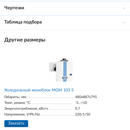
Чертежи
Таблица подбора
Другие размеры
Холодильный моноблок MGM 103 S
Габариты, мм:
480x887x795
Темп. режим, °С:
-5...+10
Энергопотребление, кВт/ч:
0.7
Напряжение, V/Ph/Hz:
220/1/50
Заказать