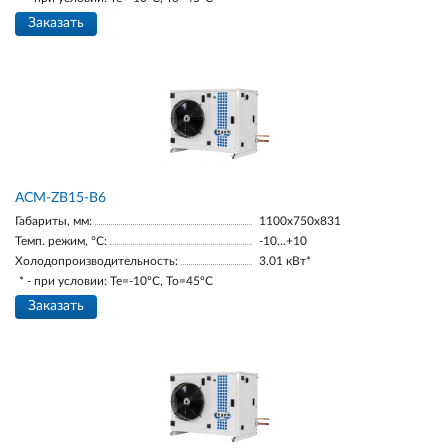
Заказать
ACM-ZB15-В6
Габариты, мм:
1100х750х831
Темп. режим, °С:
-10…+10
Холодопроизводительность:
3.01 кВт*
* - при условии: Te=-10ºC, To=45ºC
Заказать