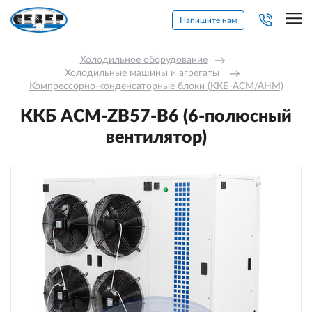
Напишите нам
Холодильное оборудование
→
Холодильные машины и агрегаты 
→
Компрессорно-конденсаторные блоки (ККБ-АСМ/АНМ)
ККБ ACM-ZB57-B6 (6-полюсный
вентилятор)