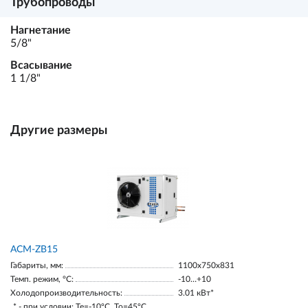
Трубопроводы
Нагнетание
5/8"
Всасывание
1 1/8"
Другие размеры
ACM-ZB15
Габариты, мм:
1100х750х831
Темп. режим, °С:
-10…+10
Холодопроизводительность:
3.01 кВт*
* - при условии: Te=-10ºC, To=45ºC