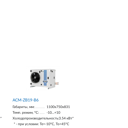
ACM-ZB19-В6
Габариты, мм:
1100х750х831
Темп. режим, °С:
-10…+10
т*
Холодопроизводительность:
3.54 кВт*
* - при условии: Te=-10ºC, To=45ºC