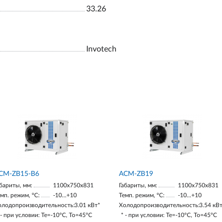
33.26
Invotech
CM-ZB15-В6
ACM-ZB19
бариты, мм:
1100х750х831
Габариты, мм:
1100х750х831
мп. режим, °С:
-10…+10
Темп. режим, °С:
-10...+10
олодопроизводительность:
3.01 кВт*
Холодопроизводительность:
3.54 кВ
 - при условии: Te=-10ºC, To=45ºC
* - при условии: Te=-10ºC, To=45ºC