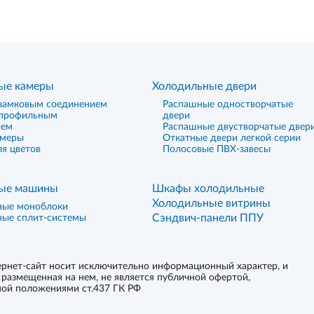
ые камеры
Холодильные двери
замковым соединением
Распашные одностворчатые
 профильным
двери
ием
Распашные двустворчатые двер
амеры
Откатные двери легкой серии
я цветов
Полосовые ПВХ-завесы
ые машины
Шкафы холодильные
Холодильные витрины
ные моноблоки
Сэндвич-панели ППУ
ные сплит-системы
рнет-сайт носит исключительно информационный характер, и
размещенная на нем, не является публичной офертой,
ой положениями ст.437 ГК РФ