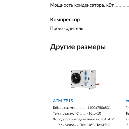
Мощность конденсатора, кВт
Компрессор
Производитель
Другие размеры
ACM-ZB15
A
Габариты, мм:
1100х750х831
Га
Темп. режим, °С:
-10…+10
Те
Холодопроизводительность:
3.01 кВт*
Х
* - при условии: Te=-10ºC, To=45ºC
*