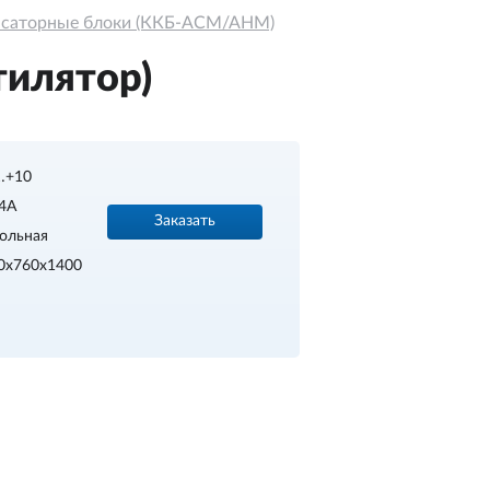
нсаторные блоки (ККБ-АСМ/АНМ)
илятор)
…+10
4A
Заказать
ольная
0х760х1400