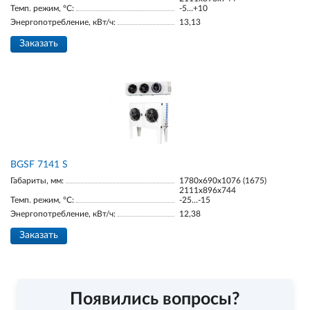
Темп. режим, °С:
-5…+10
Энергопотребление, кВт/ч:
13,13
Заказать
BGSF 7141 S
Габариты, мм:
1780х690х1076 (1675)
2111х896х744
Темп. режим, °С:
-25…-15
Энергопотребление, кВт/ч:
12,38
Заказать
Появились вопросы?