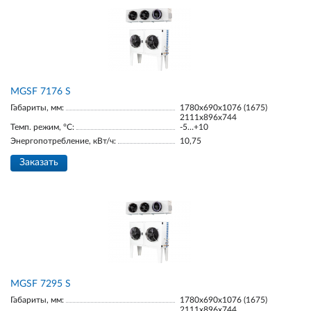
МGSF 7176 S
Габариты, мм:
1780х690х1076 (1675)
2111х896х744
Темп. режим, °С:
-5…+10
Энергопотребление, кВт/ч:
10,75
Заказать
МGSF 7295 S
Габариты, мм:
1780х690х1076 (1675)
2111х896х744