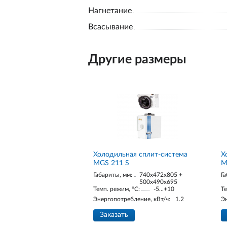
Нагнетание
Всасывание
Другие размеры
Холодильная сплит-система
Х
MGS 211 S
M
Габариты, мм:
740x472x805 +
Га
500x490x695
Темп. режим, °С:
-5...+10
Те
Энергопотребление, кВт/ч:
1.2
Э
Заказать