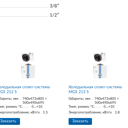
3/8ʺ
1/2ʺ
олодильная сплит-система
Холодильная сплит-система
GS 212 S
MGS 213 S
бариты, мм:
740x472x805 +
Габариты, мм:
740x472x805 +
500x490x695
500x490x695
мп. режим, °С:
-5...+10
Темп. режим, °С:
-5...+10
нергопотребление, кВт/ч:
1.5
Энергопотребление, кВт/ч:
1.8
Заказать
Заказать