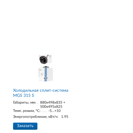
Холодильная сплит-система
MGS 315 S
Габариты, мм:
880x498x835 +
500x495x825
Темп. режим, °С:
-5...+10
Энергопотребление, кВт/ч:
1.95
Заказать