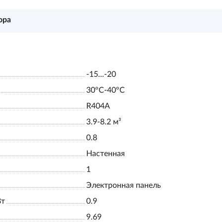
ора
-15...-20
30°С-40°С
R404A
3.9-8.2 м³
0.8
Настенная
1
Электронная панель
Вт
0.9
9.69