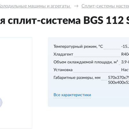
Холодильные машины и агрегаты 
→
Сплит-системы настенн
 сплит-система BGS 112 S,
Температурный режим, °С
-15.
Хладагент
R40
Объем охлаждаемой площади, м³
3.9-
Установка
Нас
Габаритные размеры, мм
570x370x7
500x400x5
Все характеристики