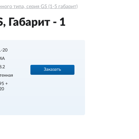
ого типа, серия GS (1-5 габарит)
 Габарит - 1
..-20
4A
8.2
Заказать
тенная
95 +
20