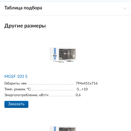
Таблица подбора
Другие размеры
MGSF 103 S
Габариты, мм:
794x451x716
Темп. режим, °С:
-5...+10
Энергопотребление, кВт/ч:
0.6
Заказать