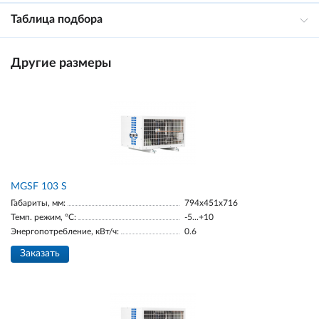
Таблица подбора
Другие размеры
MGSF 103 S
Габариты, мм:
794x451x716
Темп. режим, °С:
-5...+10
Энергопотребление, кВт/ч:
0.6
Заказать